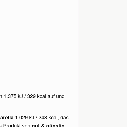
 1.375 kJ / 329 kcal auf und
1.029 kJ / 248 kcal, das
arella
as Produkt von
gut & günstig