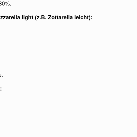
 30%.
ella light (z.B. Zottarella leicht):
e.
: