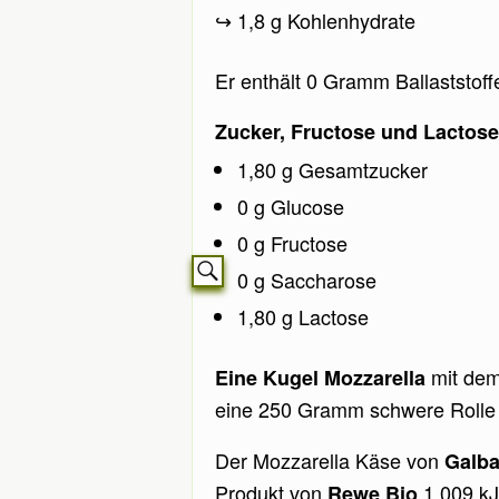
1,8 g Kohlenhydrate
Er enthält 0 Gramm Ballaststo
Zucker, Fructose und Lactose
1,80 g Gesamtzucker
0 g Glucose
0 g Fructose
0 g Saccharose
1,80 g Lactose
mit dem
Eine Kugel Mozzarella
eine 250 Gramm schwere Rolle k
Der Mozzarella Käse von
Galba
Produkt von
1.009 kJ
Rewe Bio