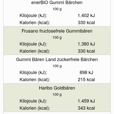
enerBiO Gummi Bärchen
100 g
1.402 kJ
330 kcal
Frusano fructosefreie Gummibären
100 g
1.380 kJ
330 kcal
Gummi Bären Land zuckerfreie Bärchen
100 g
898 kJ
215 kcal
Haribo Goldbären
100 g
1.459 kJ
343 kcal