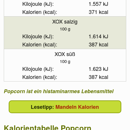
1.557 kJ
371 kcal
XOX salzig
100 g
1.614 kJ
387 kcal
XOX süß
100 g
1.623 kJ
387 kcal
Popcorn ist ein histaminarmes Lebensmittel
Mandeln Kalorien
Kalorientabelle Popcorn