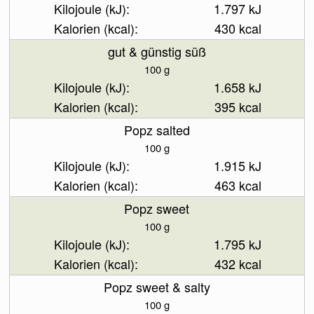
1.797 kJ
430 kcal
gut & günstig süß
100 g
1.658 kJ
395 kcal
Popz salted
100 g
1.915 kJ
463 kcal
Popz sweet
100 g
1.795 kJ
432 kcal
Popz sweet & salty
100 g