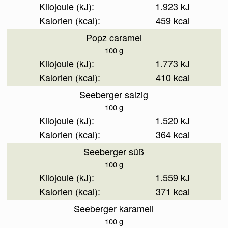
1.923 kJ
459 kcal
Popz caramel
100 g
1.773 kJ
410 kcal
Seeberger salzig
100 g
1.520 kJ
364 kcal
Seeberger süß
100 g
1.559 kJ
371 kcal
Seeberger karamell
100 g