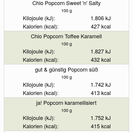
Chio Popcorn Sweet 'n' Salty
100 g
1.806 kJ
427 kcal
Chio Popcorn Toffee Karamell
100 g
1.827 kJ
432 kcal
gut & günstig Popcorn süß
100 g
1.742 kJ
413 kcal
ja! Popcorn karamellisiert
100 g
1.752 kJ
415 kcal